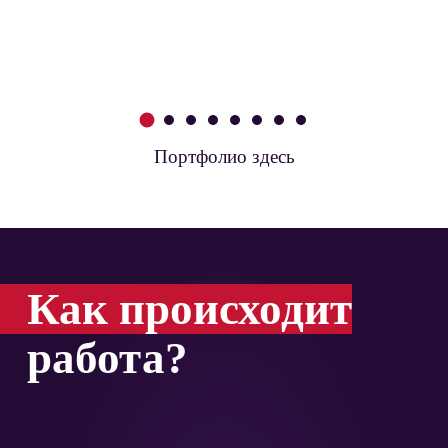
1
2
3
4
5
6
7
8
Портфолио здесь
Как происходит
работа?