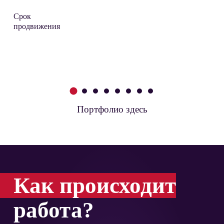
Срок
продвижения
1
2
3
4
5
6
7
8
Портфолио здесь
Как происходит
работа?