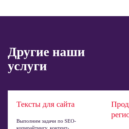
Другие наши
услуги
Тексты для сайта
Прод
реги
Выполним задачи по SEO-
копирайтингу, контент-