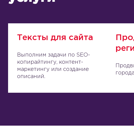
Тексты для сайта
Про
рег
Выполним задачи по SEO-
копирайтингу, контент-
Продв
маркетингу или создание
города
описаний.