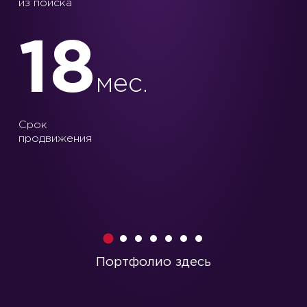
из поиска
18
мес.
Срок
продвижения
1
2
3
4
5
6
7
Портфолио здесь