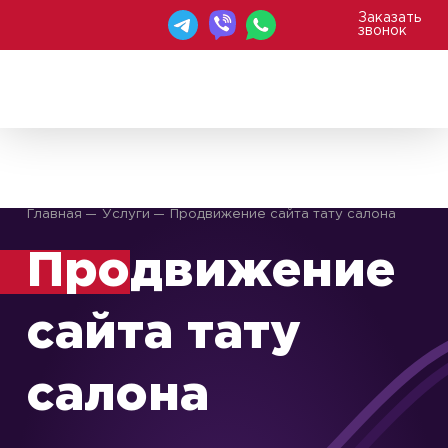
Заказать
звонок
WEBAGENT
Главная
Услуги
Продвижение сайта тату салона
Про
движение
сайта тату
салона