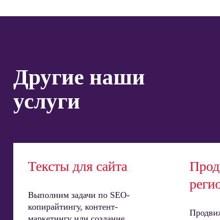
Другие наши
услуги
Тексты для сайта
Прод
реги
Выполним задачи по SEO-
копирайтингу, контент-
Продвиж
маркетингу или создание