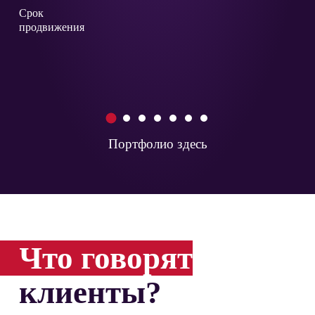
Срок
продвижения
1
2
3
4
5
6
7
Портфолио здесь
Что говорят
клиенты?