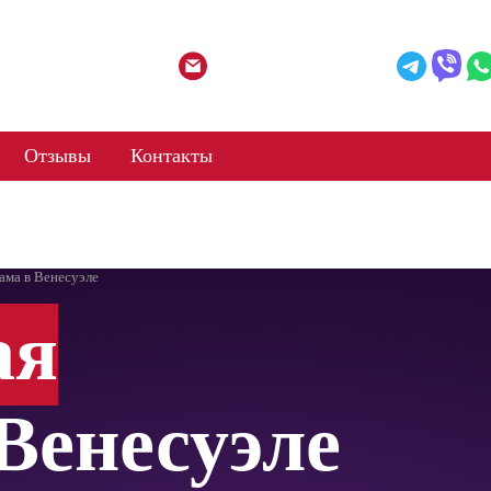
mail@web-agent.by
Отзывы
Контакты
ама в Венесуэле
ая
Венесуэле