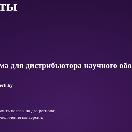
оты
ма для дистрибьютора научного об
tech.by
оить показы на два региона;
увеличения конверсии.