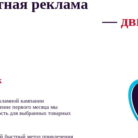
тная реклама
—
дв
к
екламной кампании
чение первого месяца мы
ость для выбранных товарных
ый быстрый метод привлечения