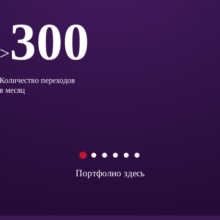
300
>
Количество переходов
в месяц
1
2
3
4
5
6
Портфолио здесь