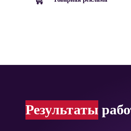
Результаты
раб