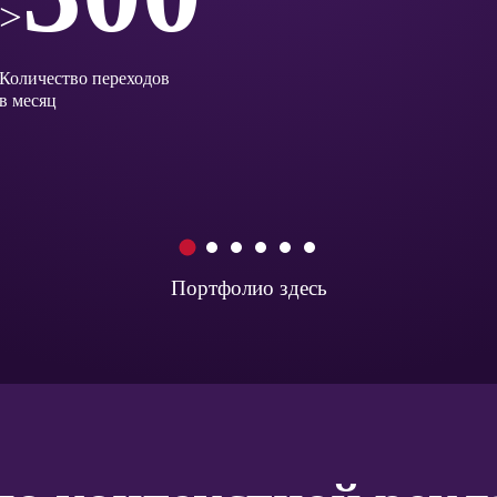
>
Количество переходов
в месяц
1
2
3
4
5
6
Портфолио здесь