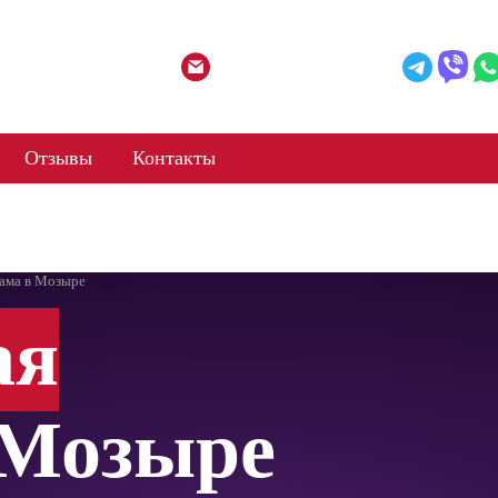
mail@web-agent.by
Отзывы
Контакты
лама в Мозыре
ая
 Мозыре