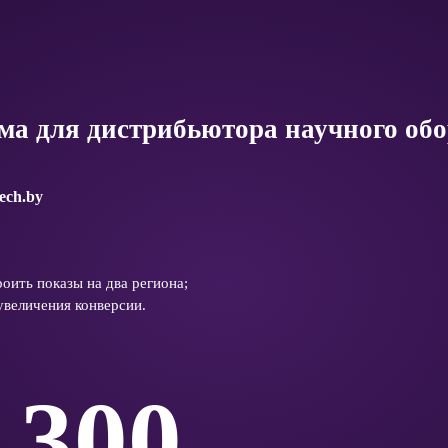
ма для дистрибьютора научного об
tech.by
оить показы на два региона;
увеличения конверсии.
300