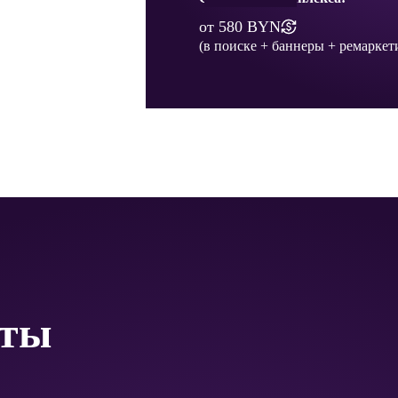
от 580 BYN
(в поиске + баннеры + ремаркет
оты