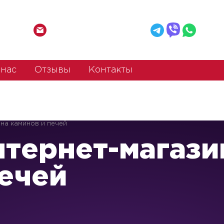
mail@web-agent.by
+37
 нас
Отзывы
Контакты
на каминов и печей
нтернет-магази
печей