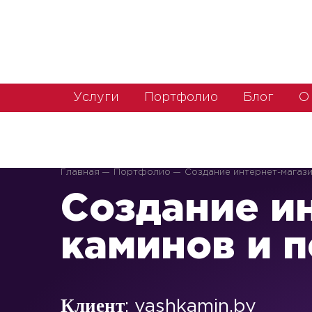
WEBAGENT
Услуги
Портфолио
Блог
О
Главная
Портфолио
Создание интернет-магази
Создание и
каминов и 
Клиент
: vashkamin.by